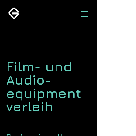
Film- und
Audio-
equipment
verleih