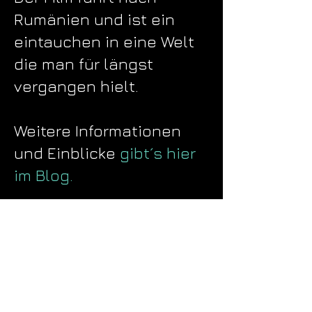
Rumänien und ist ein
eintauchen in eine Welt
die man für längst
vergangen hielt.
Weitere Informationen
und Einblicke
gibt´s
hier
im Blog
.
Regie & Kamera: Stefan
Schmid
Ton: Stefan Bauer
Schnitt: Fritz Aigner
Grafik: Peter Brandstätter