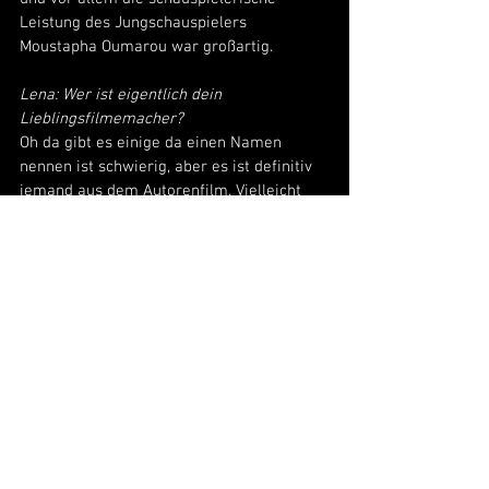
Leistung des Jungschauspielers 
Moustapha Oumarou war großartig.
Lena: Wer ist eigentlich dein 
Lieblingsfilmemacher?
Oh da gibt es einige da einen Namen 
nennen ist schwierig, aber es ist definitiv 
jemand aus dem Autorenfilm. Vielleicht 
sollte ich 
Wim Wenders
 nennen: Er hat 
einen großartigen Werdegang. Wim 
Wenders, Achternbusch und andere 
konnten sich für kurze Zeit im deutschen 
Fernsehen kreativ austoben und danach 
haben sie Filmgeschichte geschrieben. 
Es wäre schön, wenn sich das Fernsehen 
wieder mehr als Plattform für 
Filmkunstschaffende öffnen würde.
Lena: Was hältst du von „Video on Demand“ 
– also Amazon Prime, Netflix, etc.?